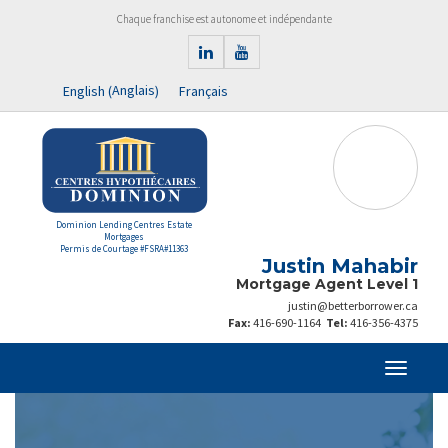
Chaque franchise est autonome et indépendante
Anglais
English
Français
(
)
Dominion Lending Centres Estate
Mortgages
Permis de Courtage #FSRA#11363
Justin Mahabir
Mortgage Agent Level 1
justin@betterborrower.ca
Fax:
416-690-1164
Tel:
416-356-4375