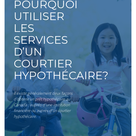
POURQUOI
UTILISER
LES
SERVICES
D’UN
COURTIER
HYPOTHÉCAIRE?
Il existe généralement deux façons
d’obtenir un prêt hypothécaire au
Canada : auprès d’une institution
financière ou auprès d’un courtier
hypothécaire.